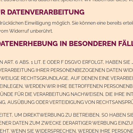
UR DATENVERARBEITUNG
cklichen Einwilligung möglich. Sie können eine bereits erteil
 vom Widerruf unberührt.
DATENERHEBUNG IN BESONDEREN FÄL
T. 6 ABS. 1 LIT. E ODER F DSGVO ERFOLGT, HABEN SIE 
 VERARBEITUNG IHRER PERSONENBEZOGENEN DATEN WIDER
JEWEILIGE RECHTSGRUNDLAGE, AUF DENEN EINE VERARBE
INLEGEN, WERDEN WIR IHRE BETROFFENEN PERSONENBE
DE FÜR DIE VERARBEITUNG NACHWEISEN, DIE IHRE IN
G, AUSÜBUNG ODER VERTEIDIGUNG VON RECHTSANSPRÜCH
ET, UM DIREKTWERBUNG ZU BETREIBEN, SO HABEN SIE
ER DATEN ZUM ZWECKE DERARTIGER WERBUNG EINZULEG
TEHT. WENN SIE WIDERSPRECHEN, WERDEN IHRE PERSO