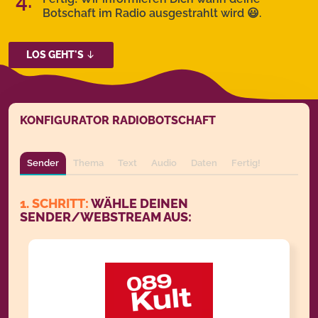
4.
Botschaft
im Radio ausgestrahlt wird 😃.
LOS GEHT'S
KONFIGURATOR RADIOBOTSCHAFT
Sender
Thema
Text
Audio
Daten
Fertig!
1. SCHRITT:
WÄHLE DEINEN
SENDER/WEBSTREAM AUS: